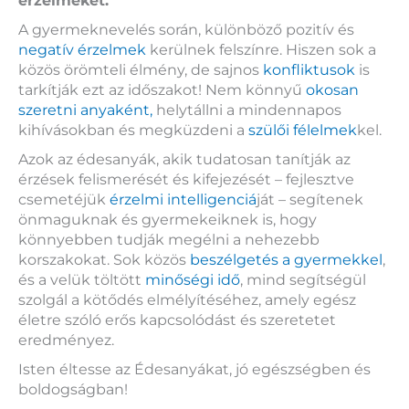
érzelmeket.
A gyermeknevelés során, különböző pozitív és
negatív érzelmek
kerülnek felszínre. Hiszen sok a
közös örömteli élmény, de sajnos
konfliktusok
is
tarkítják ezt az időszakot! Nem könnyű
okosan
szeretni anyaként,
helytállni a mindennapos
kihívásokban és megküzdeni a
szülői félelmek
kel.
Azok az édesanyák, akik tudatosan tanítják az
érzések felismerését és kifejezését – fejlesztve
csemetéjük
érzelmi intelligenciá
ját – segítenek
önmaguknak és gyermekeiknek is, hogy
könnyebben tudják megélni a nehezebb
korszakokat. Sok közös
beszélgetés a gyermekkel
,
és a velük töltött
minőségi idő
, mind segítségül
szolgál a kötődés elmélyítéséhez, amely egész
életre szóló erős kapcsolódást és szeretetet
eredményez.
Isten éltesse az Édesanyákat, jó egészségben és
boldogságban!