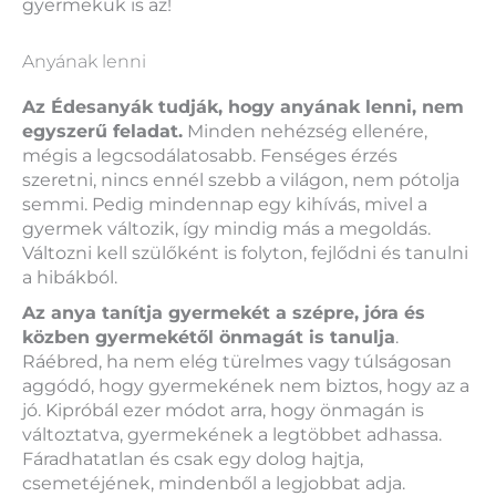
gyermekük is az!
Anyának lenni
Az Édesanyák tudják, hogy anyának lenni, nem
egyszerű feladat.
Minden nehézség ellenére,
mégis a legcsodálatosabb. Fenséges érzés
szeretni, nincs ennél szebb a világon, nem pótolja
semmi. Pedig mindennap egy kihívás, mivel a
gyermek változik, így mindig más a megoldás.
Változni kell szülőként is folyton, fejlődni és tanulni
a hibákból.
Az anya tanítja gyermekét a szépre, jóra és
közben gyermekétől önmagát is tanulja
.
Ráébred, ha nem elég türelmes vagy túlságosan
aggódó, hogy gyermekének nem biztos, hogy az a
jó. Kipróbál ezer módot arra, hogy önmagán is
változtatva, gyermekének a legtöbbet adhassa.
Fáradhatatlan és csak egy dolog hajtja,
csemetéjének, mindenből a legjobbat adja.