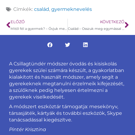
Címkék:
család
,
gyermeknevelés
Előző
Kö
ELŐZŐ
KÖVETKEZŐ
Mitől fél a gyermek? – Óvjuk meg a lelki egészségét!
Család – Osszuk meg egymással az érzéseinket!
A Csillagtündér módszer óvodás és kisiskolás
gyerekek szülei számára készült, a gyakorlatban
kialakított és használt módszer, amely segít a
gyerekeknek megtanulni érzelmeik kifejezését,
a szülőknek pedig helyesen értelmezni a
gyerekek viselkedését.
A módszert eszköztár támogatja: mesekönyv,
társasjáték, kártyák és további eszközök, Skype
tanácsadással kiegészítve.
Pintér Krisztina