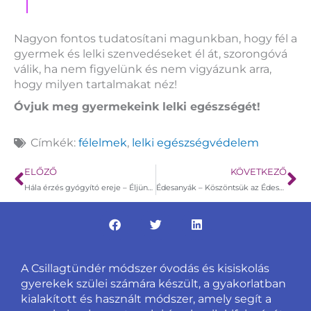
Nagyon fontos tudatosítani magunkban, hogy fél a
gyermek és lelki szenvedéseket él át, szorongóvá
válik, ha nem figyelünk és nem vigyázunk arra,
hogy milyen tartalmakat néz!
Óvjuk meg gyermekeink lelki egészségét!
Címkék:
félelmek
,
lelki egészségvédelem
Előző
Kö
ELŐZŐ
KÖVETKEZŐ
Hála érzés gyógyító ereje – Éljünk vele!
Édesanyák – Köszöntsük az Édesanyákat!
A Csillagtündér módszer óvodás és kisiskolás
gyerekek szülei számára készült, a gyakorlatban
kialakított és használt módszer, amely segít a