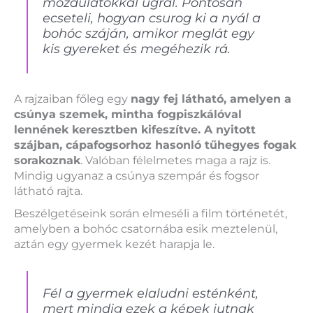
mozdulatokkal ugrál. Pontosan
ecseteli, hogyan csurog ki a nyál a
bohóc száján, amikor meglát egy
kis gyereket és megéhezik rá.
A rajzaiban főleg egy
nagy fej látható, amelyen a
csúnya szemek, mintha fogpiszkálóval
lennének keresztben kifeszítve. A nyitott
szájban, cápafogsorhoz hasonló tűhegyes fogak
sorakoznak
. Valóban félelmetes maga a rajz is.
Mindig ugyanaz a csúnya szempár és fogsor
látható rajta.
Beszélgetéseink során elmeséli a film történetét,
amelyben a bohóc csatornába esik meztelenül,
aztán egy gyermek kezét harapja le.
Fél a gyermek elaludni esténként,
mert mindig ezek a képek jutnak