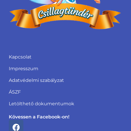
Kapcsolat
Impresszum
Adatvédelmi szabályzat
ÁSZF
Letölthető dokumentumok
Kövessen a Facebook-on!
F
a