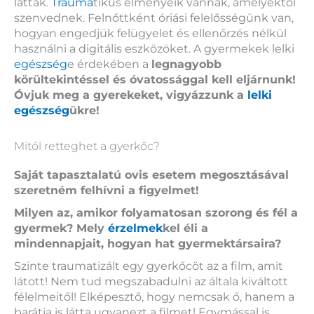
láttak.
Trauma
tikus élményeik vannak, amelyektől
szenvednek. Felnőttként óriási felelősségünk van,
hogyan engedjük felügyelet és ellenőrzés nélkül
használni a digitális eszközöket. A gyermekek lelki
egészség
e érdekében a
legnagyobb
körültekintéssel és óvatossággal kell eljárnunk!
Óvjuk meg a gyerekeket, vigyázzunk a
lelki
egészség
ükre!
Mitől retteghet a gyerkőc?
Saját tapasztalatú ovis esetem megosztásával
szeretném felhívni a figyelmet!
Milyen az, amikor folyamatosan szorong és fél a
gyermek? Mely
érzelmek
kel éli a
mindennapjait, hogyan hat gyermektársaira?
Szinte traumatizált egy gyerkőcöt az a film, amit
látott! Nem tud megszabadulni az általa kiváltott
félelmeitől! Elképesztő, hogy nemcsak ő, hanem a
barátja is látta ugyanezt a filmet! Egymással is