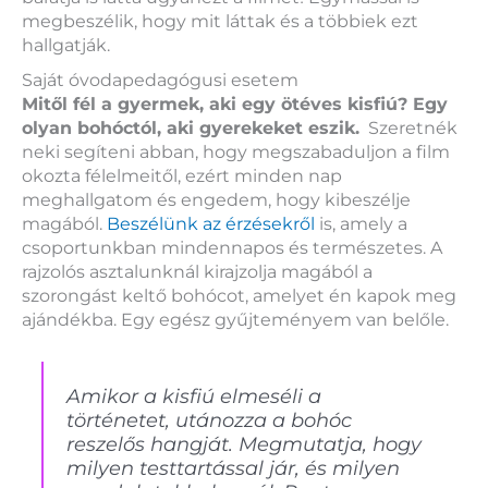
megbeszélik, hogy mit láttak és a többiek ezt
hallgatják.
Saját óvodapedagógusi esetem
Mitől fél a gyermek, aki egy ötéves kisfiú? Egy
olyan bohóctól, aki gyerekeket eszik.
Szeretnék
neki segíteni abban, hogy megszabaduljon a film
okozta félelmeitől, ezért minden nap
meghallgatom és engedem, hogy kibeszélje
magából.
Beszélünk az érzésekről
is, amely a
csoportunkban mindennapos és természetes. A
rajzolós asztalunknál kirajzolja magából a
szorongást keltő bohócot, amelyet én kapok meg
ajándékba. Egy egész gyűjteményem van belőle.
Amikor a kisfiú elmeséli a
történetet, utánozza a bohóc
reszelős hangját. Megmutatja, hogy
milyen testtartással jár, és milyen