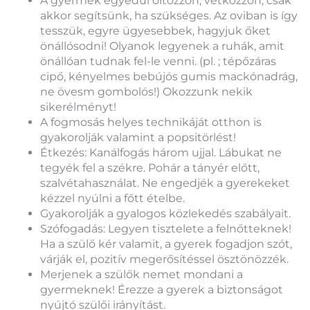
A gyermek egyedül öltözzön, vetkőzzön, csak
akkor segítsünk, ha szükséges. Az oviban is így
tesszük, egyre ügyesebbek, hagyjuk őket
önállósodni! Olyanok legyenek a ruhák, amit
önállóan tudnak fel-le venni. (pl. ; tépőzáras
cipő, kényelmes bebújós gumis mackónadrág,
ne övesm gombolós!) Okozzunk nekik
sikerélményt!
A fogmosás helyes technikáját otthon is
gyakorolják valamint a popsitörlést!
Étkezés: Kanálfogás három ujjal. Lábukat ne
tegyék fel a székre. Pohár a tányér előtt,
szalvétahasználat. Ne engedjék a gyerekeket
kézzel nyúlni a főtt ételbe.
Gyakorolják a gyalogos közlekedés szabályait.
Szófogadás: Legyen tisztelete a felnőtteknek!
Ha a szülő kér valamit, a gyerek fogadjon szót,
várják el, pozitív megerősítéssel ösztönözzék.
Merjenek a szülők nemet mondani a
gyermeknek! Érezze a gyerek a biztonságot
nyújtó szülői irányítást.