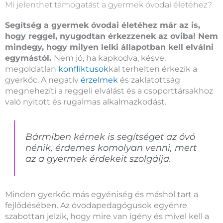
Mi jelenthet támogatást a gyermek óvodai életéhez?
Segítség a gyermek óvodai életéhez már az is,
hogy reggel, nyugodtan érkezzenek az oviba! Nem
mindegy, hogy milyen lelki állapotban kell elválni
egymástól.
Nem jó, ha kapkodva, késve,
megoldatlan
konfliktusok
kal terhelten érkezik a
gyerkőc. A negatív
érzelmek
és zaklatottság
megnehezíti a reggeli elválást és a csoporttársakhoz
való nyitott és rugalmas alkalmazkodást.
Bármiben kérnek is segítséget az óvó
nénik, érdemes komolyan venni, mert
az a gyermek érdekeit szolgálja.
Minden gyerkőc más egyéniség és máshol tart a
fejlődésében. Az óvodapedagógusok egyénre
szabottan jelzik, hogy mire van igény és mivel kell a