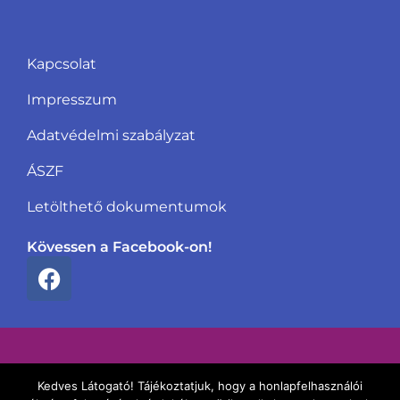
Kapcsolat
Impresszum
Adatvédelmi szabályzat
ÁSZF
Letölthető dokumentumok
Kövessen a Facebook-on!
F
a
c
e
b
Copyright © 2026.
o
Kedves Látogató! Tájékoztatjuk, hogy a honlapfelhasználói
Csillagtündér | Minden jog fenntartva!