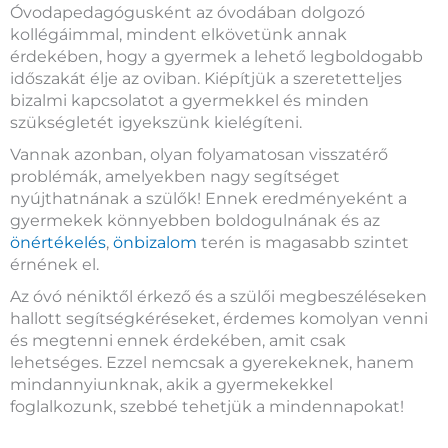
Óvodapedagógusként az óvodában dolgozó
kollégáimmal, mindent elkövetünk annak
érdekében, hogy a gyermek a lehető legboldogabb
időszakát élje az oviban. Kiépítjük a szeretetteljes
bizalmi kapcsolatot a gyermekkel és minden
szükségletét igyekszünk kielégíteni.
Vannak azonban, olyan folyamatosan visszatérő
problémák, amelyekben nagy segítséget
nyújthatnának a szülők! Ennek eredményeként a
gyermekek könnyebben boldogulnának és az
önértékelés
,
önbizalom
terén is magasabb szintet
érnének el.
Az óvó néniktől érkező és a szülői megbeszéléseken
hallott segítségkéréseket, érdemes komolyan venni
és megtenni ennek érdekében, amit csak
lehetséges. Ezzel nemcsak a gyerekeknek, hanem
mindannyiunknak, akik a gyermekekkel
foglalkozunk, szebbé tehetjük a mindennapokat!