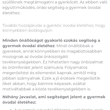
szülőknek megtámogatni a gyerkőcét. Az ebben való
együttműködés, óriási segítség a gyermek óvodai
életéhez.
További hozzájárulás a gyerkőc óvodai életéhez, hogy
könnyebben boldoguljon.
Minden önállóságot gyakorló szokás segítség a
gyermek óvodai életéhez
. Minél önállóbbak a
gyerekek, annál könnyebben és magabiztosabban
mozognak az óvodai önkiszolgáló
tevékenységekben. Ez hihetetlen nagy önbizalmat
és örömforrást jelent számukra. Folyamatos
megerősítést és elismerést kapnak, amitől még
jobban szárnyalnak. Ezek a jó érzések megerősítik
őket abban, hogy bármire képesek, ezáltal
motiváltabbak a közös tevékenységekben is.
Néhány javaslat, ami segítséget jelent a gyermek
óvodai életéhez: