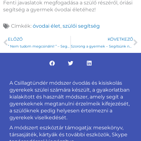
Fenti javaslatok megfogadása a szülő részéről, óriási
segítség a gyermek óvodai életéhez!
Címkék:
óvodai élet
,
szülői segítség
Előző
K
ELŐZŐ
KÖVETKEZŐ
” Nem tudom megcsinálni! ” – Segítsünk, de okosan!
Szorong a gyermek – Segítsünk neki!
A Csillagtündér módszer óvodás és kisiskolás
gyerekek szülei számára készült, a gyakorlatban
kialakított és használt módszer, amely segít a
gyerekeknek megtanulni érzelmeik kifejezését,
a szülőknek pedig helyesen értelmezni a
gyerekek viselkedését.
A módszert eszköztár támogatja: mesekönyv,
társasjáték, kártyák és további eszközök, Skype