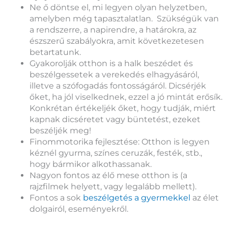
Ne ő döntse el, mi legyen olyan helyzetben,
amelyben még tapasztalatlan. Szükségük van
a rendszerre, a napirendre, a határokra, az
észszerű szabályokra, amit következetesen
betartatunk.
Gyakorolják otthon is a halk beszédet és
beszélgessetek a verekedés elhagyásáról,
illetve a szófogadás fontosságáról. Dicsérjék
őket, ha jól viselkednek, ezzel a jó mintát erősík.
Konkrétan értékeljék őket, hogy tudják, miért
kapnak dicséretet vagy büntetést, ezeket
beszéljék meg!
Finommotorika fejlesztése: Otthon is legyen
kéznél gyurma, színes ceruzák, festék, stb.,
hogy bármikor alkothassanak.
Nagyon fontos az élő mese otthon is (a
rajzfilmek helyett, vagy legalább mellett).
Fontos a sok
beszélgetés a gyermekkel
az élet
dolgairól, eseményekről.