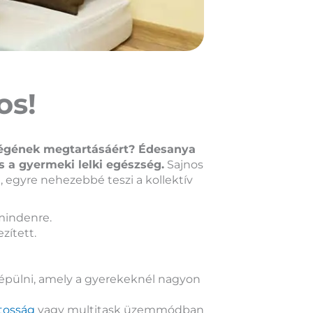
os!
ségének megtartásáért?
Édesanya
a gyermeki lelki egészség.
Sajnos
, egyre nehezebbé teszi a kollektív
mindenre.
zített.
épülni, amely a gyerekeknél nagyon
tosság
vagy multitask üzemmódban