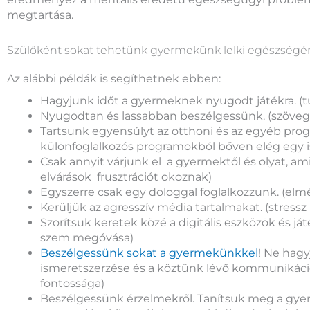
megtartása.
Szülőként sokat tehetünk gyermekünk lelki egészségé
Az alábbi példák is segíthetnek ebben:
Hagyjunk időt a gyermeknek nyugodt játékra. (t
Nyugodtan és lassabban beszélgessünk. (szöve
Tartsunk egyensúlyt az otthoni és az egyéb prog
különfoglalkozós programokból bőven elég egy is
Csak annyit várjunk el a gyermektől és olyat, a
elvárások frusztrációt okoznak)
Egyszerre csak egy dologgal foglalkozzunk. (elm
Kerüljük az agresszív média tartalmakat. (stressz
Szorítsuk keretek közé a digitális eszközök és já
szem megóvása)
Beszélgessünk sokat a gyermekünkkel
! Ne hagyj
ismeretszerzése és a köztünk lévő kommunikáció
fontossága)
Beszélgessünk érzelmekről. Tanítsuk meg a gye