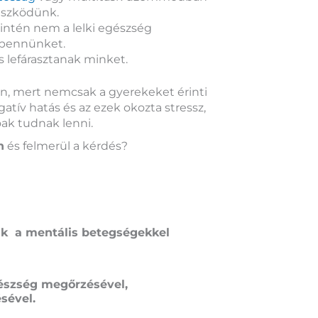
küszködünk.
zintén nem a lelki egészség
z bennünket.
is lefárasztanak minket.
, mert nemcsak a gyerekeket érinti
atív hatás és az ezek okozta stressz,
ak tudnak lenni.
n
és felmerül a kérdés?
ik a mentális betegségekkel
gészség megőrzésével,
sével.