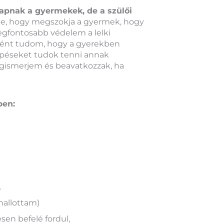
kapnak a gyermekek, de a szülői
e, hogy megszokja a gyermek, hogy
legfontosabb védelem a lelki
ként tudom, hogy a gyerekben
épéseket tudok tenni annak
gismerjem és beavatkozzak, ha
ben:
.
 hallottam)
sen befelé fordul,