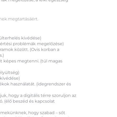
nek megtartásáért.
últerhelés kivédése)
gértési problémák megelőzése)
ramok között. (Ovis korban a
.)
mit képes megtenni. (túl magas
élyültség)
 kivédése)
tékok használatát. (idegrendszer és
uk, hogy a digitális térre szoruljon az
. (élő beszéd és kapcsolat
rmekünknek, hogy szabad – sőt