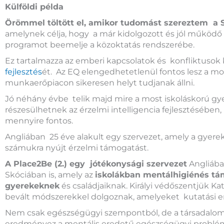
Külföldi példa
Örömmel töltött el, amikor tudomást szereztem a S
amelynek célja, hogy a már kidolgozott és jól működő s
programot beemelje a közoktatás rendszerébe.
Ez tartalmazza az emberi kapcsolatok és konfliktusok 
fejlesztés
ét. Az EQ elengedhetetlenül fontos lesz a mo
munkaerőpiacon sikeresen helyt tudjanak állni.
Jó néhány évbe telik majd mire a most iskoláskorú g
részesülhetnek az érzelmi intelligencia fejlesztésébe
mennyire fontos.
Angliában 25 éve alakult egy szervezet, amely a gyerek
számukra nyújt érzelmi támogatást.
A Place2Be (2.) egy jótékonysági szervezet
Angliába
Skóciában is, amely az
iskolákban mentálhigiénés tám
gyerekeknek
és családjaiknak. Királyi védőszentjük K
bevált módszerekkel dolgoznak, amelyeket kutatási 
Nem csak egészségügyi szempontból, de a társadalom 
eredményez a mentális eredetű egészségügyi problém