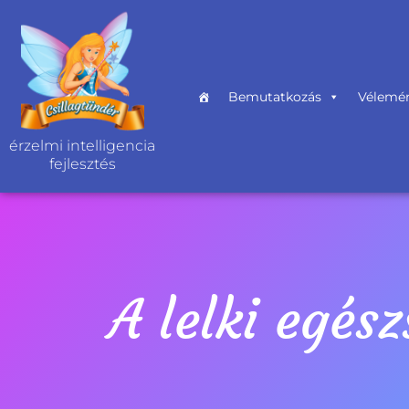
Skip
to
content
Bemutatkozás
Vélemé
érzelmi intelligencia
fejlesztés
A lelki egés