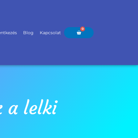
0
Kosár
lentkezés
Blog
Kapcsolat
 a lelki