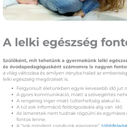
A lelki egészség font
Szülőként, mit tehetünk a gyermekünk lelki egész
és óvodapedagógusként számomra is nagyon fontos 
a világ változása és amilyen irányba halad az emberiség
lelki egészség megőrzését is.
Felgyorsult életünkben egyre kevesebb idő jut 
A gyors kommunikáció, miatt a szövegértés nehe
A rengeteg inger miatt túlterheltség alakul ki.
A túl sok információ feldolgozására alig van idő.
Az ismeretek nem tudnak rögzülni és egymásra 
fontos lenne.
A “sok mindent csinálunk egyszerre”,
többfelada