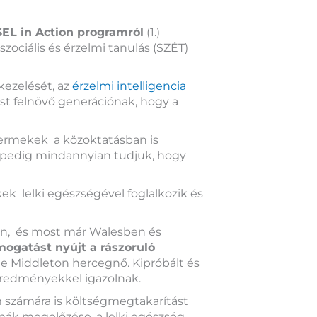
EL in Action programról
(1.)
zociális és érzelmi tanulás (SZÉT)
kezelését, az
érzelmi intelligencia
st felnövő generációnak, hogy a
yermekek a közoktatásban is
n, pedig mindannyian tudjuk, hogy
ek lelki egészségével foglalkozik és
n, és most már Walesben és
ogatást nyújt a rászoruló
ate Middleton hercegnő. Kipróbált és
eredményekkel igazolnak.
számára is költségmegtakarítást
ák megelőzése, a lelki egészség