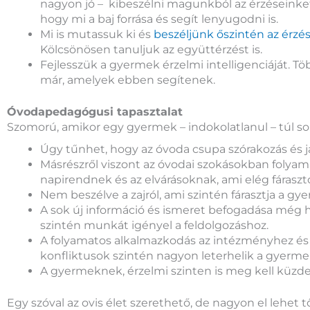
nagyon jó – kibeszélni magunkból az érzéseinket
hogy mi a baj forrása és segít lenyugodni is.
Mi is mutassuk ki és
beszéljünk őszintén az érzés
Kölcsönösen tanuljuk az együttérzést is.
Fejlesszük a gyermek érzelmi intelligenciáját. 
már, amelyek ebben segítenek.
Óvodapedagógusi tapasztalat
Szomorú, amikor egy gyermek – indokolatlanul – túl sok
Úgy tűnhet, hogy az óvoda csupa szórakozás és já
Másrészről viszont az óvodai szokásokban folyama
napirendnek és az elvárásoknak, ami elég fáraszt
Nem beszélve a zajról, ami szintén fárasztja a gy
A sok új információ és ismeret befogadása még h
szintén munkát igényel a feldolgozáshoz.
A folyamatos alkalmazkodás az intézményhez és a
konfliktusok szintén nagyon leterhelik a gyerme
A gyermeknek, érzelmi szinten is meg kell küzden
Egy szóval az ovis élet szerethető, de nagyon el lehet tő