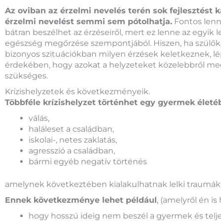
Az oviban az érzelmi nevelés terén sok fejlesztést 
érzelmi nevelést semmi sem pótolhatja.
Fontos lenn
bátran beszélhet az érzéseiről, mert ez lenne az egyik 
egészség megőrzése szempontjából. Hiszen, ha szülő
bizonyos szituációkban milyen érzések keletkeznek, l
érdekében, hogy azokat a helyzeteket közelebbről me
szükséges.
Krízishelyzetek és következményeik.
Többféle krízishelyzet történhet egy gyermek életé
válás,
haláleset a családban,
iskolai-, netes zaklatás,
agresszió a családban,
bármi egyéb negatív történés
amelynek következtében kialakulhatnak lelki traumák
Ennek következménye lehet például
, (amelyről én is
hogy hosszú ideig nem beszél a gyermek és telje