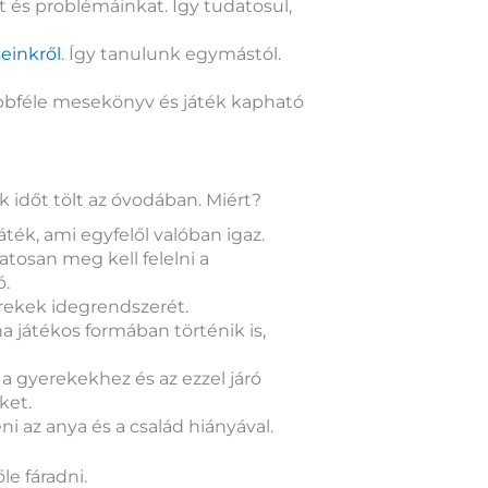
 és problémáinkat. Így tudatosul,
einkről
. Így tanulunk egymástól.
Többféle mesekönyv és játék kapható
 időt tölt az óvodában. Miért?
ték, ami egyfelől valóban igaz.
tosan meg kell felelni a
ó.
erekek idegrendszerét.
a játékos formában történik is,
 gyerekekhez és az ezzel járó
ket.
i az anya és a család hiányával.
le fáradni.