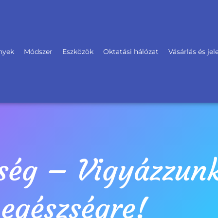
nyek
Módszer
Eszközök
Oktatási hálózat
Vásárlás és je
zség – Vigyázzunk
egészségre!