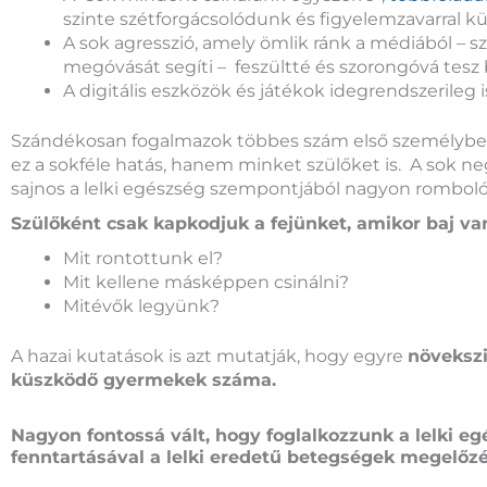
szinte szétforgácsolódunk és figyelemzavarral 
A sok agresszió, amely ömlik ránk a médiából – s
megóvását segíti – feszültté és szorongóvá tes
A digitális eszközök és játékok idegrendszerileg 
Szándékosan fogalmazok többes szám első személyben
ez a sokféle hatás, hanem minket szülőket is. A sok neg
sajnos a lelki egészség szempontjából nagyon romboló
Szülőként csak kapkodjuk a fejünket, amikor baj va
Mit rontottunk el?
Mit kellene másképpen csinálni?
Mitévők legyünk?
A hazai kutatások is azt mutatják, hogy egyre
növeksz
küszködő gyermekek száma.
Nagyon fontossá vált, hogy foglalkozzunk a lelki e
fenntartásával a lelki eredetű betegségek megelőzé